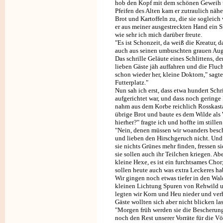
hob den Kopf mit dem schönen Geweih un
Pfeifen des Alten kam er zutraulich näh
Brot und Kartoffeln zu, die sie sogleich 
er aus meiner ausgestreckten Hand ein 
wie sehr ich mich darüber freute.
"Es ist Schonzeit, da weiß die Kreatur, d
auch aus seinen umbuschten grauen Auge
Das schrille Geläute eines Schlittens, d
lieben Gäste jäh auffahren und die Fluch
schon wieder her, kleine Doktorn," sagte C
Futterplatz."
Nun sah ich erst, dass etwa hundert Schr
aufgerichtet war, und dass noch geringe
nahm aus dem Korbe reichlich Rosskast
übrige Brot und baute es dem Wilde al
hierher?" fragte ich und hoffte im still
"Nein, denen müssen wir woanders besche
und lieben den Hirschgeruch nicht. Und 
sie nichts Grünes mehr finden, fressen s
sie sollen auch ihr Teilchen kriegen. Ab
kleine Hexe, es ist ein furchtsames Chor
sollen heute auch was extra Leckeres ha
Wir gingen noch etwas tiefer in den Wal
kleinen Lichtung Spuren von Rehwild un
legten wir Korn und Heu nieder und verh
Gäste wollten sich aber nicht blicken la
"Morgen früh werden sie die Bescherung
noch den Rest unserer Vorräte für die V