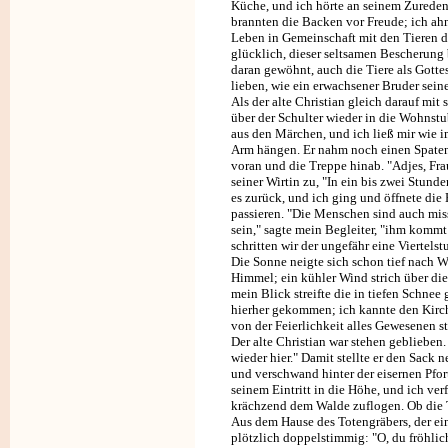
Küche, und ich hörte an seinem Zureden,
brannten die Backen vor Freude; ich ahn
Leben in Gemeinschaft mit den Tieren de
glücklich, dieser seltsamen Bescherung
daran gewöhnt, auch die Tiere als Gotte
lieben, wie ein erwachsener Bruder sei
Als der alte Christian gleich darauf mit
über der Schulter wieder in die Wohnst
aus den Märchen, und ich ließ mir wie
Arm hängen. Er nahm noch einen Spaten
voran und die Treppe hinab. "Adjes, Fra
seiner Wirtin zu, "In ein bis zwei Stund
es zurück, und ich ging und öffnete die 
passieren. "Die Menschen sind auch miss
sein," sagte mein Begleiter, "ihm komm
schritten wir der ungefähr eine Viertels
Die Sonne neigte sich schon tief nach W
Himmel; ein kühler Wind strich über die
mein Blick streifte die in tiefen Schnee
hierher gekommen; ich kannte den Kirc
von der Feierlichkeit alles Gewesenen st
Der alte Christian war stehen geblieben. 
wieder hier." Damit stellte er den Sac
und verschwand hinter der eisernen Pfor
seinem Eintritt in die Höhe, und ich ver
krächzend dem Walde zuflogen. Ob die T
Aus dem Hause des Totengräbers, der ein
plötzlich doppelstimmig: "O, du fröhlic