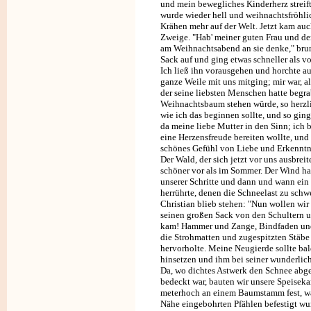
und mein bewegliches Kinderherz streif
wurde wieder hell und weihnachtsfröhli
Krähen mehr auf der Welt. Jetzt kam auc
Zweige. "Hab' meiner guten Frau und der
am Weihnachtsabend an sie denke," bru
Sack auf und ging etwas schneller als v
Ich ließ ihn vorausgehen und horchte a
ganze Weile mit uns mitging; mir war, al
der seine liebsten Menschen hatte begr
Weihnachtsbaum stehen würde, so herzlic
wie ich das beginnen sollte, und so gin
da meine liebe Mutter in den Sinn; ich b
eine Herzensfreude bereiten wollte, un
schönes Gefühl von Liebe und Erkenntn
Der Wald, der sich jetzt vor uns ausbrei
schöner vor als im Sommer. Der Wind hat
unserer Schritte und dann und wann ein
herrührte, denen die Schneelast zu schw
Christian blieb stehen: "Nun wollen wir
seinen großen Sack von den Schultern u
kam! Hammer und Zange, Bindfaden und 
die Strohmatten und zugespitzten Stäbe 
hervorholte. Meine Neugierde sollte bal
hinsetzen und ihm bei seiner wunderliche
Da, wo dichtes Astwerk den Schnee abge
bedeckt war, bauten wir unsere Speisek
meterhoch an einem Baumstamm fest, wä
Nähe eingebohrten Pfählen befestigt wu