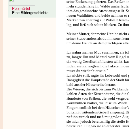
seine Entlassung gebeten. Das Reißen in 
mehr stundenlang im Walde umherlaufen;
Pelzmärtel
ihm das gewünschte Attest ausgesellt. S
Eine Bildergeschichte
neuen Waldhüter, und beide nahmen es ni
Merkenthin aber zog zur Witwe Klemm d
lag, und ließ sich selten blicken. Zu ihm
Meiner Mutter, der meine Unruhe nicht en
seiner Stube anders als du ihn sonst ke
um deine Freude an dem prächtigen alt
Ich nahm meinen Mut zusammen, als ich 
zu, langte Hut und Mantel vom Riegel 
ein wenig Gesellschaft leisten willst, k
indem sie mir sogleich die Pakete in de
musst du wieder hier sein."
Ich nickte still, sagte ihr Lebewohl und
Bangigkeit die Hauptstraße der Stadt hi
bald aus der Häuserreihe heraus.
Die Wiesen, die sich bis zum Waldrande 
kahlen Ästen der Kirschbäume, die die C
Hunderte von Krähen, die wohl vergeben
Kornmühlen vorbei, die leise im Winde k
Fingern endlich bei dem Häuschen der 
Spitz mit wütendem Gebell ansprang. Die
rief ihn zurück und maß mit großen Aug
sie mich jedoch bereitwillig die steile 
bestreuten Flur, wo sie an einer der Tür