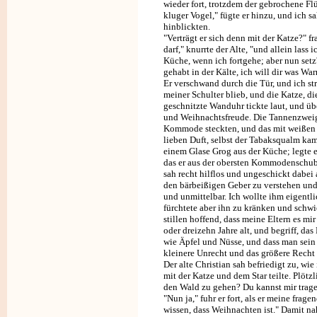
wieder fort, trotzdem der gebrochene Flüg
kluger Vogel," fügte er hinzu, und ich 
hinblickten.
"Verträgt er sich denn mit der Katze?" f
darf," knurrte der Alte, "und allein lass 
Küche, wenn ich fortgehe; aber nun setz
gehabt in der Kälte, ich will dir was Wa
Er verschwand durch die Tür, und ich st
meiner Schulter blieb, und die Katze, d
geschnitzte Wanduhr tickte laut, und ü
und Weihnachtsfreude. Die Tannenzweige
Kommode steckten, und das mit weißen
lieben Duft, selbst der Tabaksqualm kam
einem Glase Grog aus der Küche; legte e
das er aus der obersten Kommodenschubl
sah recht hilflos und ungeschickt dabei 
den bärbeißigen Geber zu verstehen und 
und unmittelbar. Ich wollte ihm eigentli
fürchtete aber ihn zu kränken und schwie
stillen hoffend, dass meine Eltern es m
oder dreizehn Jahre alt, und begriff, da
wie Äpfel und Nüsse, und dass man sein
kleinere Unrecht und das größere Recht 
Der alte Christian sah befriedigt zu, w
mit der Katze und dem Star teilte. Plötzl
den Wald zu gehen? Du kannst mir tragen
"Nun ja," fuhr er fort, als er meine frag
wissen, dass Weihnachten ist." Damit na