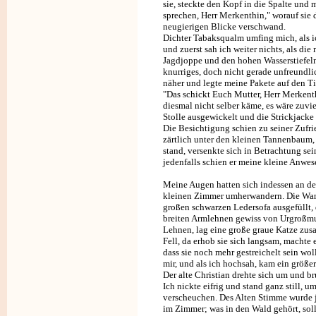
sie, steckte den Kopf in die Spalte und
sprechen, Herr Merkenthin," worauf sie 
neugierigen Blicke verschwand.
Dichter Tabaksqualm umfing mich, als ic
und zuerst sah ich weiter nichts, als die
Jagdjoppe und den hohen Wasserstiefeln, 
knurriges, doch nicht gerade unfreundli
näher und legte meine Pakete auf den Ti
"Das schickt Euch Mutter, Herr Merkent
diesmal nicht selber käme, es wäre zuvie
Stolle ausgewickelt und die Strickjacke
Die Besichtigung schien zu seiner Zufrie
zärtlich unter den kleinen Tannenbaum,
stand, versenkte sich in Betrachtung se
jedenfalls schien er meine kleine Anwes
Meine Augen hatten sich indessen an de
kleinen Zimmer umherwandern. Die Wand,
großen schwarzen Ledersofa ausgefüllt,
breiten Armlehnen gewiss von Urgroßmut
Lehnen, lag eine große graue Katze zusam
Fell, da erhob sie sich langsam, machte
dass sie noch mehr gestreichelt sein wol
mir, und als ich hochsah, kam ein größer
Der alte Christian drehte sich um und b
Ich nickte eifrig und stand ganz still, u
verscheuchen. Des Alten Stimme wurde je
im Zimmer; was in den Wald gehört, soll