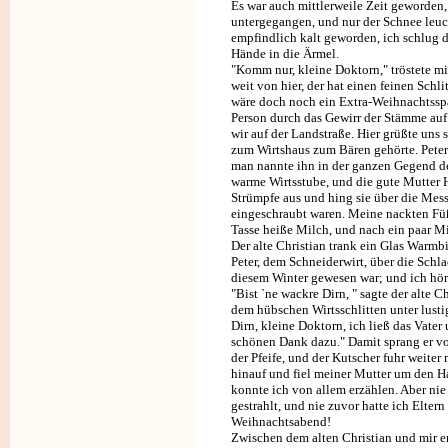
Es war auch mittlerweile Zeit geworden
untergegangen, und nur der Schnee leuc
empfindlich kalt geworden, ich schlug d
Hände in die Ärmel.
"Komm nur, kleine Doktorn," tröstete mi
weit von hier, der hat einen feinen Schl
wäre doch noch ein Extra-Weihnachtsspa
Person durch das Gewirr der Stämme auf
wir auf der Landstraße. Hier grüßte uns 
zum Wirtshaus zum Bären gehörte. Peter 
man nannte ihn in der ganzen Gegend de
warme Wirtsstube, und die gute Mutter 
Strümpfe aus und hing sie über die Mes
eingeschraubt waren. Meine nackten Füße
Tasse heiße Milch, und nach ein paar Mi
Der alte Christian trank ein Glas Warmbi
Peter, dem Schneiderwirt, über die Schl
diesem Winter gewesen war; und ich hört
"Bist `ne wackre Dirn, " sagte der alte Ch
dem hübschen Wirtsschlitten unter lusti
Dirn, kleine Doktorn, ich ließ das Vater
schönen Dank dazu." Damit sprang er vo
der Pfeife, und der Kutscher fuhr weiter
hinauf und fiel meiner Mutter um den Ha
konnte ich von allem erzählen. Aber nie
gestrahlt, und nie zuvor hatte ich Elter
Weihnachtsabend!
Zwischen dem alten Christian und mir en