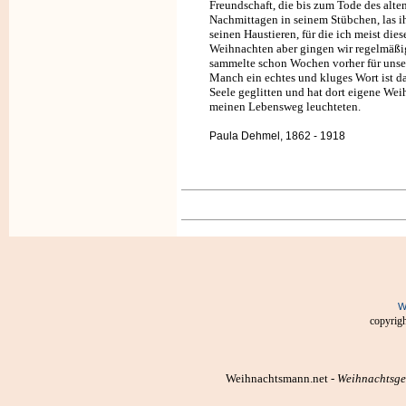
Freundschaft, die bis zum Tode des alten
Nachmittagen in seinem Stübchen, las i
seinen Haustieren, für die ich meist die
Weihnachten aber gingen wir regelmäßig 
sammelte schon Wochen vorher für unse
Manch ein echtes und kluges Wort ist d
Seele geglitten und hat dort eigene Wei
meinen Lebensweg leuchteten.
Paula Dehmel, 1862 - 1918
W
copyrigh
Weihnachtsmann.net -
Weihnachtsges