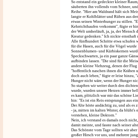
So entstand ein gedeckter kleiner Raum
säuberten ihn vollends vom Schnee, und
Reihe. "Hier am Waldrand hält sich Meist
langte er Kohlblätter und Rüben aus d
etwas seinen Winterhunger zu stillen. "E
Kehrrichthaufen verkommt", fügte er hin
der Welt umherläuft, ja, ja, der Mensch 
Kreatur gedenken." Ich nickte ernsthaft
Alle fünfhundert Schritte etwa schufen 
für die Hasen, auch für die Vögel wurde 
Sonnenblumen- und Kürbiskernen wurden
Speckschwarten, ja ein paar ganze Gän
aufbinden lassen. "Die sind für die Mei
andere kleine Viehzeug, denen der Flug ü
"hoffentlich naschen ihnen die Krähen 
doch auch leben," fügte er leise hinzu,
Hunger nicht wäre, wenn der Hunger nic
So stapften wir weiter durch den dicht
wurde, wurden unsere Herzen immer hell
es kam, plötzlich war mir das schöne Li
hin: "Es ist ein Reis entsprungen aus eine
Der Alte hörte andächtig zu, und als es 
- ja, mitten im kalten Winter, da blüht's 
verstehen, kleine Doktorn."
Nein, ich verstand es damals noch nicht,
damit meinte, und fasste nach seiner al
Das Schönste vom Tage sollten wir aber 
großer Hirsch vor uns, und mehrere jun