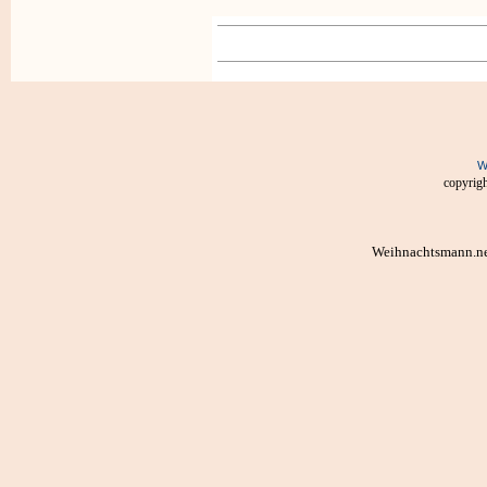
W
copyrigh
Weihnachtsmann.ne